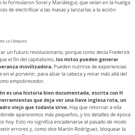
o lo formularon Sorel y Mariátegui, que veían en la huelga
es de electrificar a las masas y lanzarlas a la acción
oto: La Cámpora
r un futuro revolucionario, porque como decía Frederick
ue el fin del capitalismo,
los mitos pueden generar
peranza movilizadora.
Pueden nutrirse de experiencias
en el porvenir, para alzar la cabeza y mirar más allá del
alismo empobrecedor.
ién es una historia bien documentada, escrita con H
erramientas que deja ver una llave inglesa rota, un
adro viejo que todavía sirve.
Hay que retornar a ella
a donde aparecemos más pequeños, y los detalles de época
mos hoy. Esto no significa encadenarse al pasado de modo
etir errores y, como dice Martín Rodríguez, bloquear la