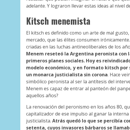
adelante. Y lograron llevar estas ideas al nivel d
Kitsch menemista
El kitsch es definido como un arte de mal gusto,
mercado, que las élites consumen irónicamente
criadas en las luchas antineoliberales de los a
Menem reseteó la Argentina peronista con la
primeros planes sociales. Hoy es reivindicad
modelo económico, y en formato kitsch por 
un monarca justicialista sin corona
. Hace ve
simbólico peronista al ser la antítesis del inter
Menem es capaz de entrar al panteón del panper
aquellos años?
La renovación del peronismo en los años 80, q
capitalizador de ese impulso al ganar la interna
justicialista.
Atrás quedó lo que se percibía c
setenta, cuyos invasores bárbaros se llamab