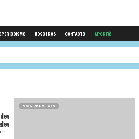
OPERIODISMO
NOSOTROS
CONTACTO
APORTÁ!
4 MIN DE LECTURA
edes
ales
2025