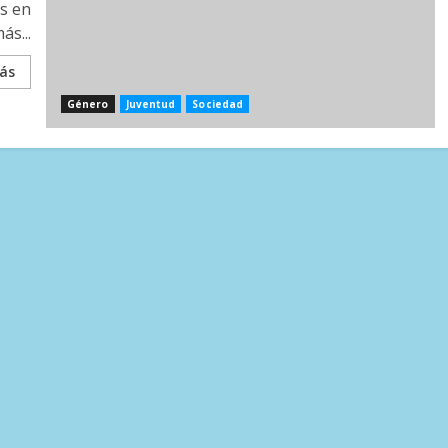
es en
ás...
ás
Género
Juventud
Sociedad