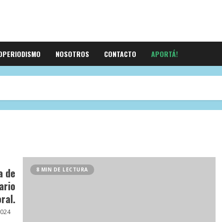
OPERIODISMO
NOSOTROS
CONTACTO
APORTÁ!
a de
8 MIN DE LECTURA
ario
ral.
2024