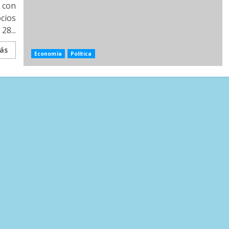
o con
ocios
 28...
ás
Economía
Política